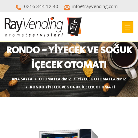
0216 344 12 40
info@rayvending.com
RONDO - YIYECEK VE SOĞUK
IÇECEK OTOMATI
ANA SAYFA
OTOMATLARIMIZ
YIYECEK OTOMATLARIMIZ
RONDO YIYECEK VE SOGUK ICECEK OTOMATI