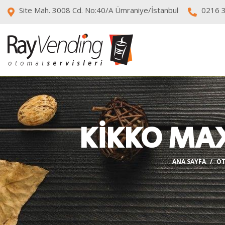
Site Mah. 3008 Cd. No:40/A Ümraniye/İstanbul
0216 
KİKKO MA
ANA SAYFA
OT