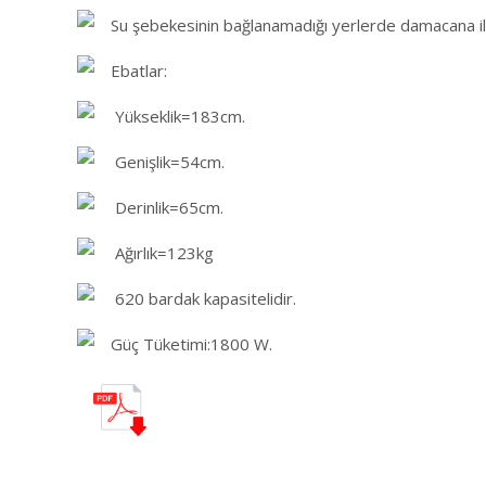
Su şebekesinin bağlanamadığı yerlerde damacana ile 
Ebatlar:
Yükseklik=183cm.
Genişlik=54cm.
Derinlik=65cm.
Ağırlık=123kg
620 bardak kapasitelidir.
Güç Tüketimi:1800 W.