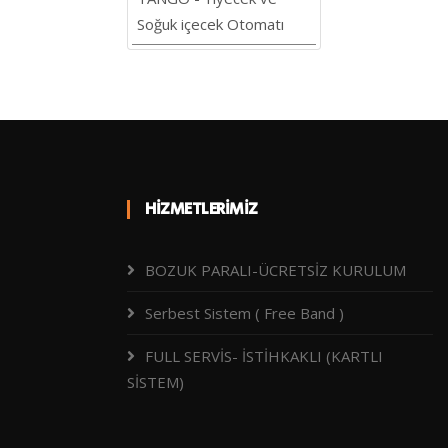
Soğuk içecek Otomatı
HIZMETLERIMIZ
BOZUK PARALI-ÜCRETSİZ KURULUM
Serbest Sistem ( Free Band )
FULL SERVİS- İSTİHKAKLI (KARTLI
SİSTEM)