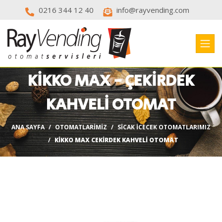
0216 344 12 40
info@rayvending.com
KİKKO MAX - ÇEKİRDEK
KAHVELİ OTOMAT
ANA SAYFA
OTOMATLARIMIZ
SICAK ICECEK OTOMATLARIMIZ
KIKKO MAX CEKIRDEK KAHVELI OTOMAT